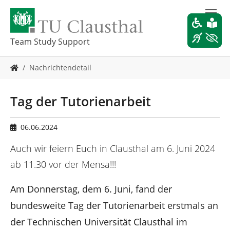
Z
u
m
H
Team Study Support
a
u
S
Nachrichtendetail
p
i
t
e
i
s
Tag der Tutorienarbeit
n
i
h
n
a
d
06.06.2024
l
h
t
i
Auch wir feiern Euch in Clausthal am 6. Juni 2024
s
e
ab 11.30 vor der Mensa!!!
p
r
r
:
Am Donnerstag, dem 6. Juni, fand der
i
n
bundesweite Tag der Tutorienarbeit erstmals an
g
e
der Technischen Universität Clausthal im