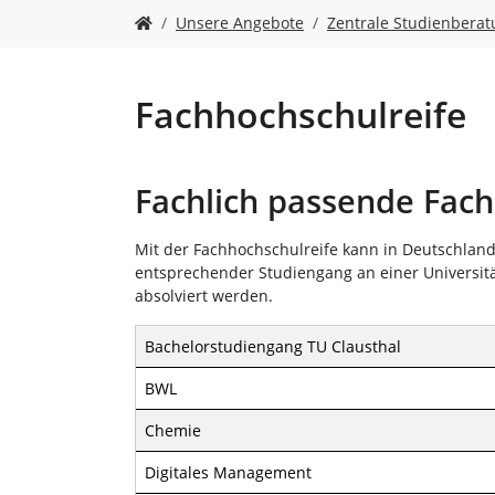
n
S
Unsere Angebote
Zentrale Studienbera
i
e
s
i
Fachhochschulreife
n
d
h
Fachlich passende Fach
i
e
r
Mit der Fachhochschulreife kann in Deutschlan
:
entsprechender Studiengang an einer Universitä
absolviert werden.
Bachelorstudiengang TU Clausthal
BWL
Chemie
Digitales Management