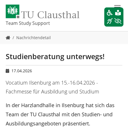
Z
u
m
H
Team Study Support
a
u
S
Nachrichtendetail
p
i
t
e
i
s
Studienberatung unterwegs!
n
i
h
n
a
d
17.04.2026
l
h
t
i
Vocatium Ilsenburg am 15.-16.04.2026 -
s
e
Fachmesse für Ausbildung und Studium
p
r
r
:
In der Harzlandhalle in Ilsenburg hat sich das
i
n
Team der TU Clausthal mit den Studien- und
g
e
Ausbildungsangeboten präsentiert.