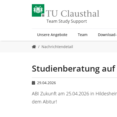
Z
u
m
H
Team Study Support
a
u
Unsere Angebote
Team
Download-
p
t
S
i
Nachrichtendetail
i
n
e
h
s
a
i
Studienberatung auf 
l
n
t
d
s
h
29.04.2026
p
i
r
e
ABI Zukunft am 25.04.2026 in Hildesheim
i
r
dem Abitur!
n
:
g
e