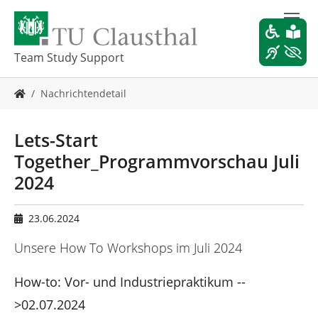
Z
u
m
H
Team Study Support
a
u
S
Nachrichtendetail
p
i
t
e
i
s
Lets-Start
n
i
h
Together_Programmvorschau Juli
n
a
d
2024
l
h
t
i
s
e
23.06.2024
p
r
r
Unsere How To Workshops im Juli 2024
:
i
n
How-to: Vor- und Industriepraktikum --
g
>02.07.2024
e