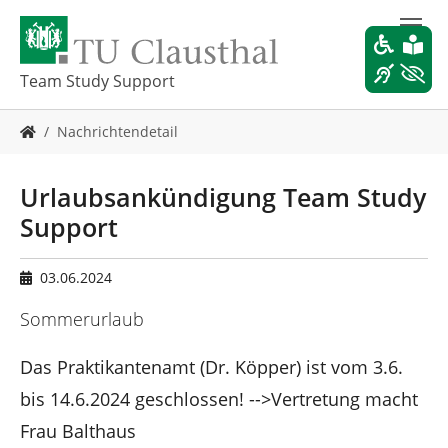
Z
u
m
H
Team Study Support
a
u
S
Nachrichtendetail
p
i
t
e
i
s
Urlaubsankündigung Team Study
n
i
h
Support
n
a
d
l
h
03.06.2024
t
i
s
e
Sommerurlaub
p
r
r
:
Das Praktikantenamt (Dr. Köpper) ist vom 3.6.
i
n
bis 14.6.2024 geschlossen! -->Vertretung macht
g
Frau Balthaus
e